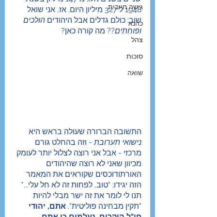
גישה חיובית
1948 ל 327 מיליון היום. אז, אני שואל 
שוב; כולם גדלים אבל היהודים 
הולכים 
כהנא
ופוחתים
?? מה קורה כאן?
צהל
סוכות
שואה
התשובה הברורה שעולה בראש היא 
נישואי תערובת
 - וזה בהחלט גורם 
מרכזי - אבל אני רוצה לצלול יותר לעומק 
מכיוון שאני לא רוצה שהיהודים 
האורתודוכסים שקוראים את המאמר 
הזה יגידו; "טוב, לפחות זה לא חל עלי..." 
תנו לי לומר את זה ישר מבלי להיות 
"תקין מבחינה פוליטית". 
אתם, יהודי 
חו"ל היקרים, נעלמים כי אתם 