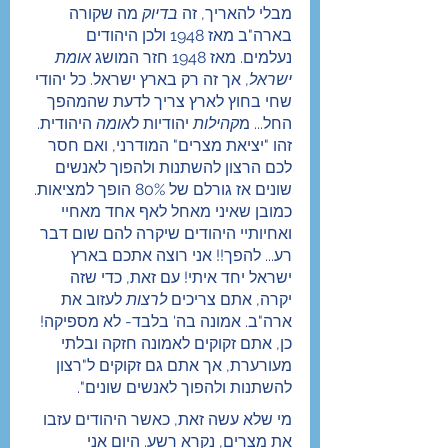
מבלי להאריך, זה 
בדיוק 
מה שקורה 
בארה"ב מאז 1948 ולכן היהודים 
נעלמים. מאז 1948 חזר המושג 
אומת 
ישראל
, אך זה רק בארץ ישראל. כל יהודי 
שחי בחוץ לארץ צריך לדעת שהמהפך 
החל... מ
קהילות
 יהודיות ל
אומה
 היהודית. 
זהו "יציאת מצרים" המודרני, ואם חסר 
לכם הרצון להשתנות ולהפוך לאנשים 
שונים אז גורלם של 80% הופך למציאות. 
כמובן שאיני מאחל לאף אחד מאחיי 
ואחיותיי היהודים שיקרה להם שום דבר 
רע... להפך!! אני רוצה אתכם בארץ 
ישראל יחד איתי! עם זאת, כדי שזה 
יקרה, אתם צריכים 
לרצות
 לעזוב את 
ארה"ב. אמונה בה' בלבד- לא מספיקה! 
כן, אתם זקוקים לאמונה חזקה ובלתי 
מעורערת, אך אתם גם זקוקים ל"רצון 
להשתנות ולהפוך לאנשים שונים".
מי שלא עשה זאת, כאשר היהודים עזבו 
את מצרים, נקרא רשע. היום אני 