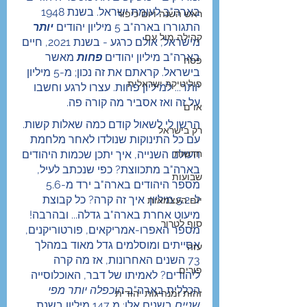
בארה"ב לעומת ישראל. בשנת 1948 
ראש השנה ויום כיפור
התגוררו בארה"ב 5 מיליון יהודים 
יותר 
קהילה מול עם
מישראל, אולם כרגע - בשנת 2021, חיים 
בארה"ב מיליון יהודים 
פחות 
מאשר 
פסח
בישראל. קראתם את זה נכון; מ-5 מיליון 
פוליטיקה ישראלית
יותר... למיליון פחות. עצרו לרגע וחשבו 
על זה ואז אסביר מה קורה פה.
או"ם
הרשו לי לשאול קודם כמה שאלות קשות. 
רק בישראל
עם כל התינוקות שנולדו לאחר מלחמת 
חדשות
העולם השנייה, איך יתכן שכמות היהודים 
בארה"ב מתכווצת? כפי שנכתב לעיל, 
שבועות
מספר היהודים בארה"ב ירד מ-5.6 
ל-5.2 מיליון. איך זה קרה? כל קבוצת 
יום העצמאות
מיעוט אחרת בארה"ב גדלה... ובהרבה! 
סוף לטרור
מספר האפרו-אמריקאים, פורטוריקנים, 
אסייתים ומוסלמים גדל מאוד במהלך 
עזה
73 השנים האחרונות, אז מה קרה 
פורים
ליהודים? לאמיתו של דבר, האוכלוסייה 
הכללית בארה"ב 
הוכפלה יותר מפי 
זהות ומנהיגות יהודית
שניים
 בשנים אלו; מ 147 מיליון בשנת 