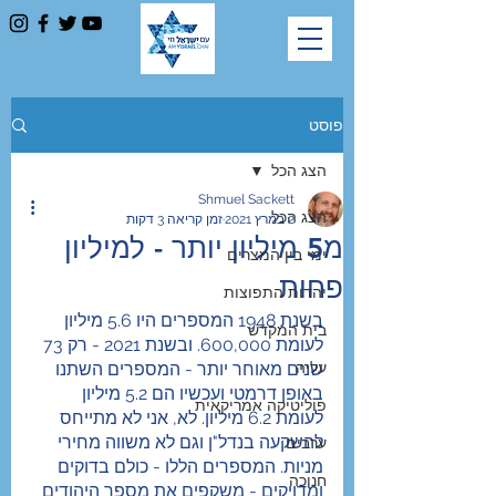
פוסט
הצג הכל
Shmuel Sackett
הצג הכל
2 במרץ 2021
זמן קריאה 3 דקות
מ5 מיליון יותר - למיליון
ימי בין המצרים
פחות
יהדות התפוצות
בשנת 1948 המספרים היו 5.6 מיליון 
בית המקדש
לעומת 600,000. ובשנת 2021 - רק 73 
עליה
שנים מאוחר יותר - המספרים השתנו 
באופן דרמטי ועכשיו הם 5.2 מיליון 
פוליטיקה אמריקאית
לעומת 6.2 מיליון. לא, אני לא מתייחס 
להשקעה בנדל"ן וגם לא משווה מחירי 
ערבים
מניות. המספרים הללו - כולם בדוקים 
חנוכה
ומדויקים - משקפים את מספר היהודים 