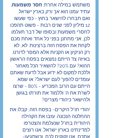
משתמש במילה אחרת; 
חסר משמעות
. 
עתיד עמנו הוא 
אך ורק בארץ ישראל
ואם תבחרו להישאר בחוץ - כפי שעשו 
12 מיליון לפני שנים רבות - פשוט תהפכו 
לחסרי משמעות ובסופו של דבר תעלמו. 
לכן, אני מתחנן בפני כל אחד ואחת מכם 
לקחת את הפסח הזה ברצינות. לא, לא 
רק הניקיון או הקניות אלא המסר לדורנו. 
באיזה צד הייתם נמצאים בפסח הראשון 
ההוא? עם 20%? להשאיר הכל מאחור 
וללכת למקום לא ידוע אבל לדעת שאתם 
עומדים להפוך לעם ישראל? או שמא 
הייתם עם הרוב המכריע - 80% - שרצו 
לשרת את ה' וללמוד את תורתו בגושן 
ולהישאר כיהודי מצרים?
יהודי חו"ל היקרים- בפסח הזה, קבלו את 
ההחלטה הנכונה. עזבו את הקהילה 
היהודית בחו"ל שנעלמת והצטרפו 
למדינתינו בארץ ישראל. אנו רוצים 
אתכם, אנו זקוקים לכם, וכשתגיעו- 