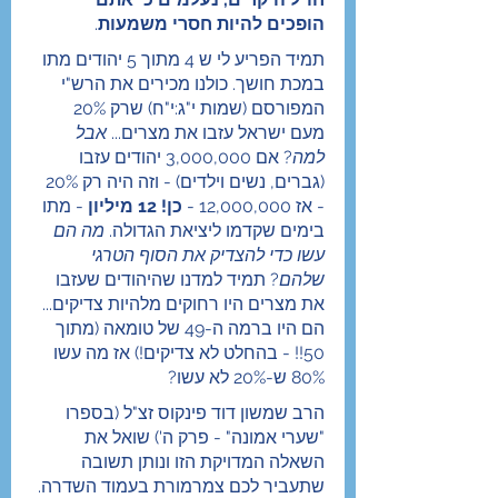
הופכים להיות חסרי משמעות
.
תמיד הפריע לי ש 4 מתוך 5 יהודים מתו 
במכת חושך. כולנו מכירים את הרש"י 
המפורסם (שמות י"ג:י"ח) שרק 20% 
מעם ישראל עזבו את מצרים... 
אבל 
למה
? אם 3,000,000 יהודים עזבו 
(גברים, נשים וילדים) - וזה היה רק ​​20% 
- אז 12,000,000 - 
כן! 12 מיליון
 - מתו 
בימים שקדמו ליציאת הגדולה. 
מה הם 
עשו כדי להצדיק את הסוף הטרגי 
שלהם
? תמיד למדנו שהיהודים שעזבו 
את מצרים היו רחוקים מלהיות צדיקים... 
הם היו ברמה ה-49 של טומאה (מתוך 
50!! - בהחלט לא צדיקים!) אז מה עשו 
80% ש-20% לא עשו?
הרב שמשון דוד פינקוס זצ"ל (בספרו 
"שערי אמונה" - פרק ה') שואל את 
השאלה המדויקת הזו ונותן תשובה 
שתעביר לכם צמרמורת בעמוד השדרה. 