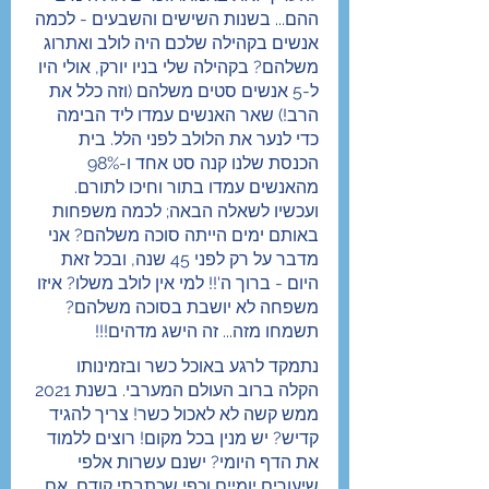
ההם... בשנות השישים והשבעים - לכמה 
אנשים בקהילה שלכם היה לולב ואתרוג 
משלהם? בקהילה שלי בניו יורק, אולי היו 
ל-5 אנשים סטים משלהם (וזה כלל את 
הרב!) שאר האנשים עמדו ליד הבימה 
כדי לנער את הלולב לפני הלל. בית 
הכנסת שלנו קנה סט אחד ו-98% 
מהאנשים עמדו בתור וחיכו לתורם. 
ועכשיו לשאלה הבאה; לכמה משפחות 
באותם ימים הייתה סוכה משלהם? אני 
מדבר על רק לפני 45 שנה, ובכל זאת 
היום - ברוך ה'!! למי אין לולב משלו? איזו 
משפחה לא יושבת בסוכה משלהם? 
תשמחו מזה... זה הישג מדהים!!!
נתמקד לרגע באוכל כשר ובזמינותו 
הקלה ברוב העולם המערבי. בשנת 2021 
ממש קשה לא לאכול כשר! צריך להגיד 
קדיש? יש מנין בכל מקום! רוצים ללמוד 
את הדף היומי? ישנם עשרות אלפי 
שיעורים יומיים וכפי שכתבתי קודם, אם 