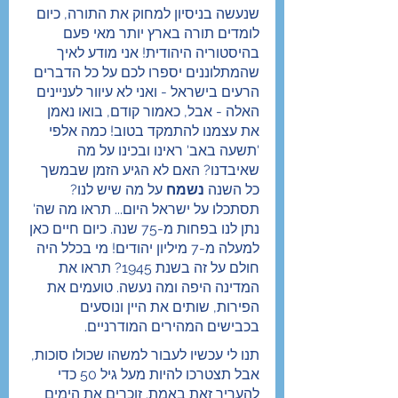
שנעשה בניסיון למחוק את התורה, כיום 
לומדים תורה בארץ יותר מאי פעם 
בהיסטוריה היהודית! אני מודע לאיך 
שהמתלוננים יספרו לכם על כל הדברים 
הרעים בישראל - ואני לא עיוור לעניינים 
האלה - אבל, כאמור קודם, בואו נאמן 
את עצמנו להתמקד בטוב! כמה אלפי 
'תשעה באב' ראינו ובכינו על מה 
שאיבדנו? האם לא הגיע הזמן שבמשך 
כל השנה 
נשמח
 על מה שיש לנו? 
תסתכלו על ישראל היום... תראו מה שה' 
נתן לנו בפחות מ-75 שנה. כיום חיים כאן 
למעלה מ-7 מיליון יהודים! מי בכלל היה 
חולם על זה בשנת 1945? תראו את 
המדינה היפה ומה נעשה. טועמים את 
הפירות, שותים את היין ונוסעים 
בכבישים המהירים המודרניים.
תנו לי עכשיו לעבור למשהו שכולו סוכות, 
אבל תצטרכו להיות מעל גיל 50 כדי 
להעריך זאת באמת. זוכרים את הימים 