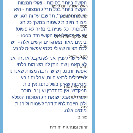
הקשה ביותר בסוכות - ואולי המצווה 
ראש השנה ויום כיפור
הקשה ביותר בכל תרי"ג המצוות - היא 
"ושמחת בחגך". תחשבו על זה רגע. יש 
קהילה מול עם
מצווה חיובית לשמוח במשך כל חג 
פסח
הסוכות... כל שנייה ביום! זה לא פשוט! 
עכשיו תכפילו את הקושי הזה ב100 - 
פוליטיקה ישראלית
בימים מאוד מאתגרים וקשים אלה - ויש 
או"ם
לכם מצווה שאולי 
בלתי אפשרית
 לבצע.
רק בישראל
אגיע ישר לעניין. אני לא מקבל את זה. אני 
לא מאמין שה' נותן לנו משימות בלתי 
חדשות
אפשריות. נכון שיש הרבה מצוות שאנחנו 
שבועות
לא יכולים לבצע היום, אבל זה נובע 
מסיבות שאינן בשליטתנו. אין בית 
יום העצמאות
המקדש, אין סנהדרין ואין "בן סורר 
סוף לטרור
ומורה"... אבל 
יש
 את חג הסוכות הנפלא, 
ולכן חייבת להיות דרך לשמוח וליהנות 
עזה
מימים אלה.
פורים
זהות ומנהיגות יהודית