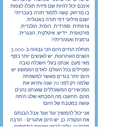
אינכם יכול להיות שם פיזית תוכלו לצפות 
בו מרחוק. קשה ללמוד תורה בעברית? 
ישנם מיליוני דפי תורה באנגלית, 
צרפתית, ספרדית, רוסית, הולנדית, 
פורטוגזית, יידיש, איטלקית, הונגרית, 
גרמנית ואמהרית!!!
תוחלת החיים היום הכי גבוהה ב-3,000 
השנים האחרונות, יש לאנשים יותר כסף 
מאי פעם, אנחנו בעלי השכלה טובה 
ומטיילים בכל העולם. לאדם הממוצע יש 
היום יותר בגדים מאשר למשפחה 
שלמה רק לפני 70 שנה ותראו את 
המכשירים המשוכללים שאנחנו נהנים 
מהם. תחשבו מה הסבתא שלנו היתה 
עושה במטבח של היום!
אני יכול להמשיך עוד ועוד אבל הבנתם 
את הנקודה. כן, יש היום אתגרים - הרבה 
מהם! כן, עלינו לבצע שינויים בתחומים 
רבים של החיים אך במשך אותם שבעת 