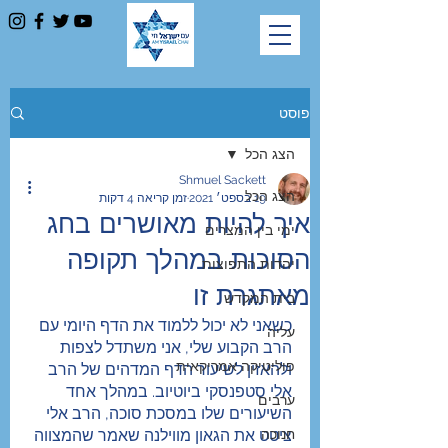
פוסט
הצג הכל
Shmuel Sackett
הצג הכל
19 בספט׳ 2021
זמן קריאה 4 דקות
איך להיות מאושרים בחג
ימי בין המצרים
הסוכות במהלך תקופה
יהדות התפוצות
מאתגרת זו
בית המקדש
כשאני לא יכול ללמוד את הדף היומי עם 
עליה
הרב הקבוע שלי, אני משתדל לצפות 
פוליטיקה אמריקאית
ולהאזין לשיעור הדף המדהים של הרב 
אלי סטפנסקי ביוטיוב. במהלך אחד 
ערבים
השיעורים שלו במסכת סוכה, הרב אלי 
חנוכה
ציטט את הגאון מווילנה שאמר שהמצווה 