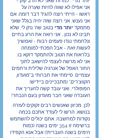
יותר מדי". למרות שאני לא הרב קוק - 
אני אפילו לא שווה להיות שערה על 
ראשו - הייתי רוצה להגיד דבר דומה; אם 
אני נענש, אני רוצה שזה יהיה בגלל שאני 
מתמקד 
יותר מדי
 בטוב שה' נתן לי. שלא 
תבינו לא נכון... אני רואה את הרע בחיים 
ונלחמתי נגדו פעמים רבות - 
ואמשיך 
לעשות זאת
 - אבל הפכתי למומחה 
בלראות את הטוב ולהתמקד דוקא בו. 
אני לא מרשה לעצמי להישאב לתוך 
החור האפל של אנרגיה שלילית ורחמים 
עצמיים. סיימתי את חברותי ב"
מועדון 
הקווצ'רים
" (מתבכיינים ביידיש) 
הפופולרי, ואני עובד קשה להעריך את 
העובדה שאני חבר מועדון בעם הנבחר!
לכן, מכיוון שאנשים רבים זקוקים לעזרה 
בנושא, הרשו לי לעודד אתכם בכמה 
נקודות למחשבה. אתם יכולים להשתמש 
ברשימה זו 354 ימים בשנה (כמות 
הימים בשנה העברית!) אבל אנא הקפידו 