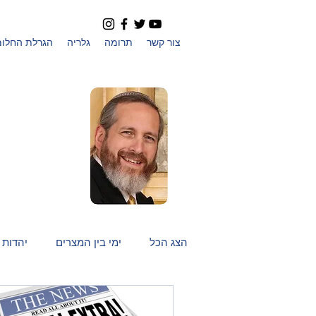
צור קשר
תרומה
גלריה
הגרלת החלומ
כל המאמרים מאת
שמואל סקט מייסד
ומנהל קרן עם
ישראל חי
הצג הכל
ימי בין המצרים
יהדות 
ראש השנה ויום כיפור
קהילה מו