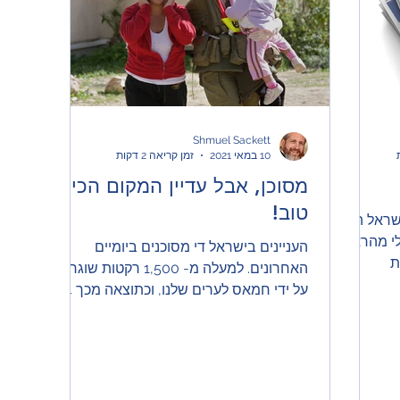
עזה
פורים
זהות ומנהיגות יהודית
גישה חיובית
כהנ
Shmuel Sackett
10 במאי 2021
זמן קריאה 2 דקות
מסוכן, אבל עדיין המקום הכי
טוב!
שראל הרג
לי מהראש.
העניינים בישראל די מסוכנים ביומיים
ת
האחרונים. למעלה מ- 1,500 רקטות שוגרו
על ידי חמאס לערים שלנו, וכתוצאה מכך 4
הרוגים ויותר ממאה פצועים....