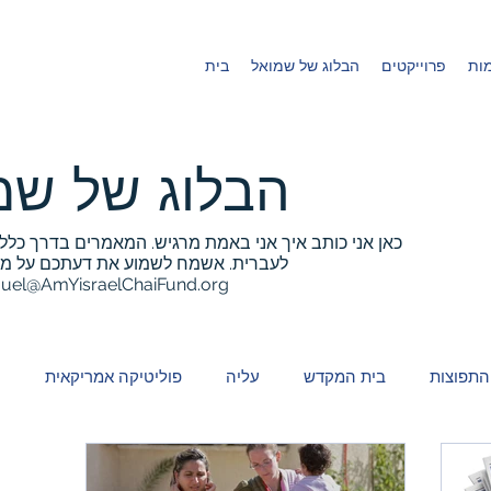
ות
פרוייקטים
הבלוג של שמואל
בית
הבלוג של שמ
כאן אני כותב איך אני באמת מרגיש. המאמרים בדרך כלל
לעברית. אשמח לשמוע את דעתכם על מה 
uel@AmYisraelChaiFund.org
התפוצות
בית המקדש
עליה
פוליטיקה אמריקאית
ע
ל עם
פסח
פוליטיקה ישראלית
או"ם
רק בישראל