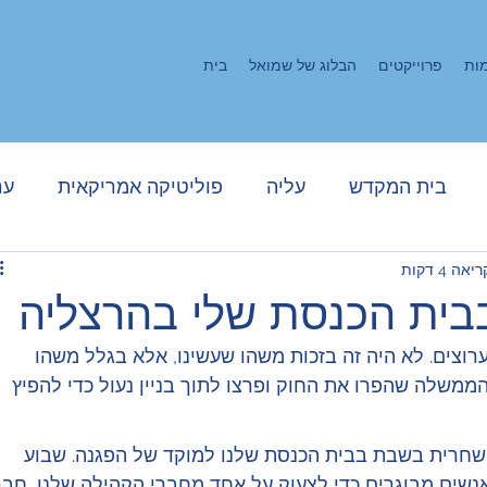
ות
פרוייקטים
הבלוג של שמואל
בית
בית המקדש
עליה
פוליטיקה אמריקאית
ער
אה 4 דקות
מול עם
פסח
פוליטיקה ישראלית
או"ם
רק 
ית הכנסת שלי בהרצליה
וצים. לא היה זה בזכות משהו שעשינו, אלא בגלל משהו 
וף לטרור
עזה
פורים
זהות ומנהיגות יהודית
 הממשלה שהפרו את החוק ופרצו לתוך בניין נעול כדי להפיץ 
שואה
חרית בשבת בבית הכנסת שלנו למוקד של הפגנה. שבוע 
נשים מבוגרים כדי לצעוק על אחד מחברי הקהילה שלנו, חבר