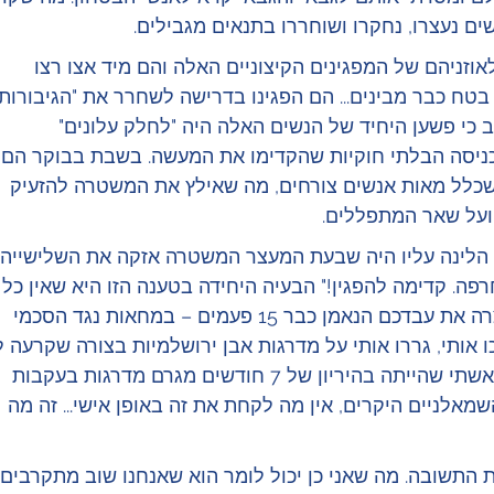
וזניהם של המפגינים הקיצוניים האלה והם מיד אצו רצו 
ח כבר מבינים... הם הפגינו בדרישה לשחרר את "הגיבורות".
כי פשען היחיד של הנשים האלה היה "לחלק עלונים" 
כניסה הבלתי חוקיות שהקדימו את המעשה. בשבת בבוקר הם 
 שכלל מאות אנשים צורחים, מה שאילץ את המשטרה להזעיק 
 ועל שאר המתפללים.
הלינה עליו היה שבעת המעצר המשטרה אזקה את השלישייה. 
חרפה. קדימה להפגין!" הבעיה היחידה בטענה הזו היא שאין כל 
חדש תחת השמש. משטרת ישראל עצרה את עבדכם הנאמן כבר 15 פעמים – במחאות נגד הסכמי 
 אותי, גררו אותי על מדרגות אבן ירושלמיות בצורה שקרעה לי
את הגב, ירו עלי במכת"זיות וזרקו את אשתי שהייתה בהיריון של 7 חודשים מגרם מדרגות בעקבות 
אלניים היקרים, אין מה לקחת את זה באופן אישי... זה מה 
ת התשובה. מה שאני כן יכול לומר הוא שאנחנו שוב מתקרבים 