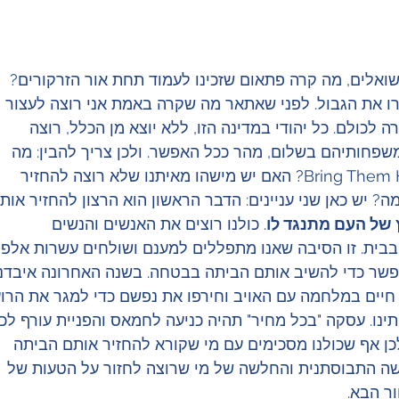
ואלים, מה קרה פתאום שזכינו לעמוד תחת אור הזרקורים? 
 את הגבול. לפני שאתאר מה שקרה באמת אני רוצה לעצור 
 לכולם. כל יהודי במדינה הזו, ללא יוצא מן הכלל, רוצה 
שפחותיהם בשלום, מהר ככל האפשר. ולכן צריך להבין: מה 
העניין בכל ההפגנות של Bring Them Home Now? האם יש מישהו מאיתנו שלא רוצה להחזיר 
? יש כאן שני עניינים: הדבר הראשון הוא הרצון להחזיר אות
 של העם מתנגד לו
. כולנו רוצים את האנשים והנשים 
ית. זו הסיבה שאנו מתפללים למענם ושולחים עשרות אלפי
פשר כדי להשיב אותם הביתה בבטחה. בשנה האחרונה איבדנו
את חיים במלחמה עם האויב וחירפו את נפשם כדי למגר את הרוע
תינו. עסקה "בכל מחיר" תהיה כניעה לחמאס והפניית עורף לכל
כן אף שכולנו מסכימים עם מי שקורא להחזיר אותם הביתה 
ישה התבוסתנית והחלשה של מי שרוצה לחזור על הטעות של 
ר הבא.