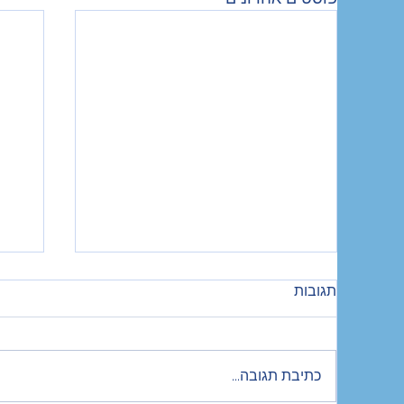
תגובות
כתיבת תגובה...
יש לנו צ'רלי קירק משלנו