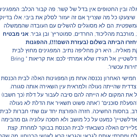
לה ובין החטופים אין בדל של קשר. פה קבור הכלב: המפגינים
צעקו כל מה שצריך אם זה יעזור לסלק את ביבי. אלו בדיוק 
המשפטית. הם לא מסוגלים להשלים עם העובדה שהממשלה 
ורכבת מהליכוד, החרדים, סמוטריץ' ובן גביר. 
אני מבטיח 
טופים יחזרו הביתה בשלום (בעזרת השם!!!), ההפגנות 
 מאליה... היא רק מחליפה נתיב. המפגינים מחוץ לבית 
הכנסת שלי ימשיכו להטריד את יולי אדלשטיין. אל תגידו שלא אמרתי לכם: את קריאות "Bring 
חמישי האחרון נכנסה אחת מן המפגינות האלה לבית הכנסת 
דדית שהייתה נעולה ולמראית עין השאירה אותה סגורה. 
 את המקום לא הייתה להם סיבה לעבור על דלת (כך חשבו) 
פעלת סוכנים" ("אתה פשוט תשאיר את הדלת לא נעולה 
ב, בחסות החשיכה, חזרה הפורצת יחד עם שתי חברות לבית 
-אדלשטיין" כמעט על כל מושב ולא חסכה עלוניה גם מהבימה 
הפליירים האלה כשבאתי לבית הכנסת בבוקר למחרת, קצת 
את כולם ומסרתי אותם לגבאי והגבאי קרא לאנשי הבטחון. מה שקר