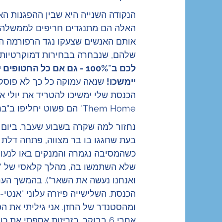
הנקודה השנייה היא שבין ההפגנות הא
האלה הם מתנגדים חריפים לממשלה שי
אותם האנשים שצעקו נגד הרפורמה 
שלהם, שנבחרה בבחירות דמוקרטיות, מ
לכם ב־100% - גם אם כל הח
יימשכו!
 שנאה עמוקה כל כך לא פוסקת
Them Home" הם פשוט יחליפו ב"בחירות עכשיו".
נחזור למה שקרה בשבוע שעבר. ביום 
בעת שחגגו בו בר מצווה, פתחה דלת צ
כשהמסיבה נגמרה והמנקים באו לנעול
שלא השתמשו בה, מהלך קלאסי של "ה
ואנחנו נעשה את השאר"). בהמשך הער
הכנסת. השלישייה פיזרה עלוני "אנטי
ומהסטנדר של החזן. אני גיליתי את 
אחרי 6 בבוקר. בזריזות אספתי 