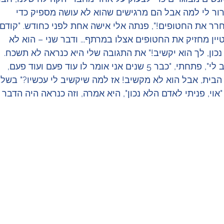
ברור לי למה אבל הם מרגישים שהוא לא עושה מספיק כדי 
רר את החטופים!", פנתה אלי אישה אחת לפני כחודש. "קודם 
טיין מחזיק את החטופים אצלו במרתף... ודבר שני – הוא לא 
כון, לך הוא יקשיב!" את התגובה שלי היא כנראה לא תשכח. 
"אני יודע מעל כל ספק שהוא לא יקשיב לי", פתחתי, "כבר 5 שנים אני אומר לו עוד פעם ועוד פעם, 
 הבית, אבל הוא לא מקשיב! אז למה שיקשיב לי עכשיו?" בשלב
י, פניתי לאדם הלא נכון", היא אמרה, וזה כנראה היה הדבר 