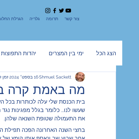
צור קשר
תרומה
גלריה
הגרלת החלומ
הצג הכל
ימי בין המצרים
יהדות התפוצות
Shmuel Sackett
16 בספט׳ 2024
זמן קרי
חנוכה
ראש השנה ויום כיפור
קהילה 
מה באמת קרה בב
בית הכנסת שלי עלה לכותרות בכל הער
חדשות
שבועות
יום העצמאות
ס
שעשו לנו... כלומר בגלל מפגינות נגד
את התעמולה שטופת השנאה שלהן.
גישה חיובית
כהנא
צהל
סוכות
בחצי השנה האחרונה הפכה תפילת הש
אחר שבוע שב ונאסף אותו קומץ של א