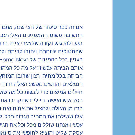
אם זה כבר סיפור של חצי שנה, אתם ש
התשובה פשוטה: המפגינים האלה עברו
רגע ולהדגיש נקודה שלצערי אינה ברורה
שהחטופים ישוחררו ויחזרו לביתם ולמ
אותם הביתה עכשיו? על מה כל המהומה
הביתה 
בכל מחיר
, רצון ש
רובו המוחץ
הנפלאים והחפים מפשע האלה חזרה בב
חיילים אמיצים כדי לעשות כל מה שא
700 איש ואישה, חיילים שהקריבו 
הזה מן העולם ולהציל את אחינו ואחיו
אלו ששילמו את המחיר הגבוה מכל. ל
עכשיו אנחנו שוללים מכל וכל את הג
עסקת שליט והוציא לחופשי את סינאוו